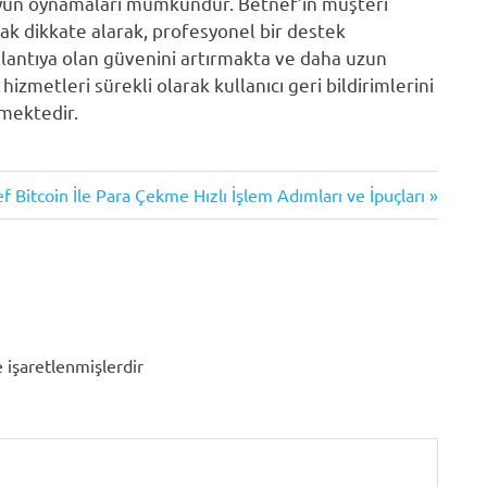
e oyun oynamaları mümkündür. Betnef’in müşteri
larak dikkate alarak, profesyonel bir destek
lantıya olan güvenini artırmakta ve daha uzun
 hizmetleri sürekli olarak kullanıcı geri bildirimlerini
emektedir.
f Bitcoin İle Para Çekme Hızlı İşlem Adımları ve İpuçları
e işaretlenmişlerdir