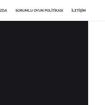
IZDA
SORUMLU OYUN POLITIKASI
İLETIŞIM