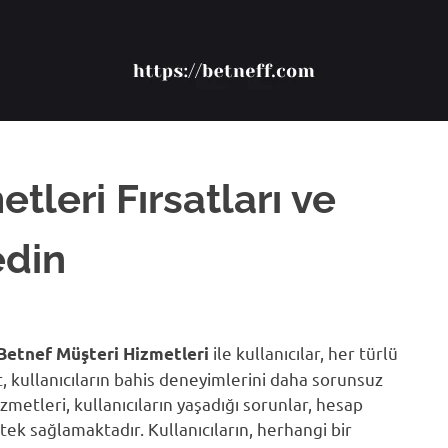
tleri Fırsatları ve
edin
ile kullanıcılar, her türlü
Betnef Müşteri Hizmetleri
met, kullanıcıların bahis deneyimlerini daha sorunsuz
metleri, kullanıcıların yaşadığı sorunlar, hesap
ek sağlamaktadır. Kullanıcıların, herhangi bir