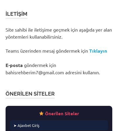
İLETIŞIM
Site sahibi ile iletişime geçmek için aşağıda yer alan
yöntemleri kullanabilirsiniz.
Teams üzerinden mesaj göndermek için
Tıklayın
E-posta
göndermek için
bahisrehberim7@gmail.com
adresini kullanın.
ÖNERILEN SITELER
Önerilen Siteler
➤ Ajaxbet Giriş