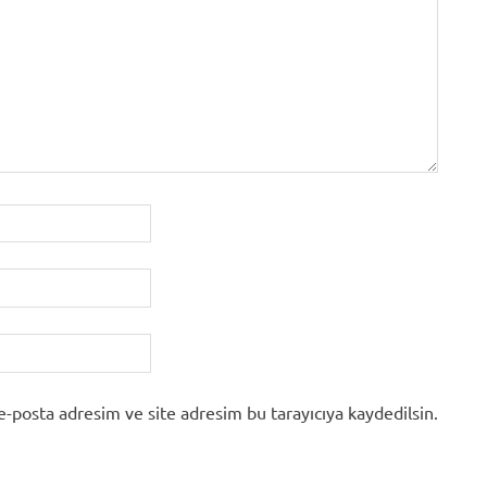
e-posta adresim ve site adresim bu tarayıcıya kaydedilsin.