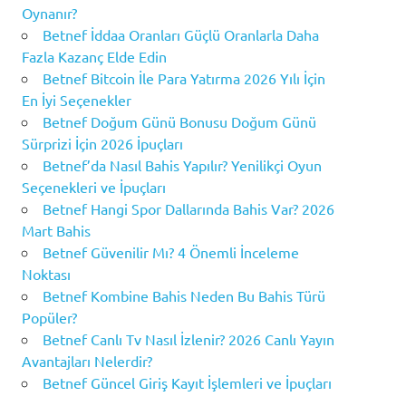
Oynanır?
Betnef İddaa Oranları Güçlü Oranlarla Daha
Fazla Kazanç Elde Edin
Betnef Bitcoin İle Para Yatırma 2026 Yılı İçin
En İyi Seçenekler
Betnef Doğum Günü Bonusu Doğum Günü
Sürprizi İçin 2026 İpuçları
Betnef’da Nasıl Bahis Yapılır? Yenilikçi Oyun
Seçenekleri ve İpuçları
Betnef Hangi Spor Dallarında Bahis Var? 2026
Mart Bahis
Betnef Güvenilir Mı? 4 Önemli İnceleme
Noktası
Betnef Kombine Bahis Neden Bu Bahis Türü
Popüler?
Betnef Canlı Tv Nasıl İzlenir? 2026 Canlı Yayın
Avantajları Nelerdir?
Betnef Güncel Giriş Kayıt İşlemleri ve İpuçları