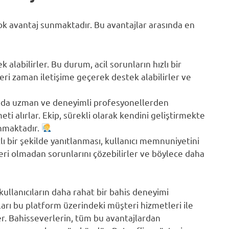
irçok avantaj sunmaktadır. Bu avantajlar arasında en
 alabilirler. Bu durum, acil sorunların hızlı bir
kleri zaman iletişime geçerek destek alabilirler ve
nında uzman ve deneyimli profesyonellerden
eti alırlar. Ekip, sürekli olarak kendini geliştirmekte
unmaktadır.
zlı bir şekilde yanıtlanması, kullanıcı memnuniyetini
eri olmadan sorunlarını çözebilirler ve böylece daha
 kullanıcıların daha rahat bir bahis deneyimi
nları bu platform üzerindeki müşteri hizmetleri ile
rler. Bahisseverlerin, tüm bu avantajlardan