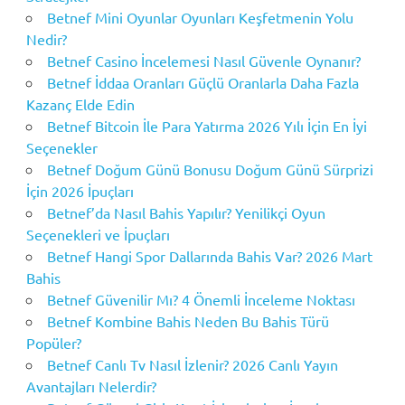
Betnef Mini Oyunlar Oyunları Keşfetmenin Yolu
Nedir?
Betnef Casino İncelemesi Nasıl Güvenle Oynanır?
Betnef İddaa Oranları Güçlü Oranlarla Daha Fazla
Kazanç Elde Edin
Betnef Bitcoin İle Para Yatırma 2026 Yılı İçin En İyi
Seçenekler
Betnef Doğum Günü Bonusu Doğum Günü Sürprizi
İçin 2026 İpuçları
Betnef’da Nasıl Bahis Yapılır? Yenilikçi Oyun
Seçenekleri ve İpuçları
Betnef Hangi Spor Dallarında Bahis Var? 2026 Mart
Bahis
Betnef Güvenilir Mı? 4 Önemli İnceleme Noktası
Betnef Kombine Bahis Neden Bu Bahis Türü
Popüler?
Betnef Canlı Tv Nasıl İzlenir? 2026 Canlı Yayın
Avantajları Nelerdir?