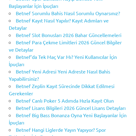
Başlayanlar İçin İpuçları
Betnef Sorumlu Bahis Nasıl Sorumlu Oynarsınız?
Betnef Kayıt Nasıl Yapılır? Kayıt Adımları ve
Detaylar
Betnef Slot Bonusları 2026 Bahar Güncellemeleri
Betnef Para Çekme Limitleri 2026 Güncel Bilgiler
ve Detaylar
Betnef’da Tek Maç Var Mı? Yeni Kullanıcılar İçin
İpuçları
Betnef Yeni Adresi Yeni Adreste Nasıl Bahis
Yapabilirsiniz?
Betnef Zeplin Kayıt Sürecinde Dikkat Edilmesi
Gerekenler
Betnef Canlı Poker 5 Adımda Hızla Kayıt Olun
Betnef Lisans Bilgileri 2026 Güncel Lisans Detayları
Betnef Big Bass Bonanza Oyna Yeni Başlayanlar İçin
İpuçları
Betnef Hangi Liglerde Yayın Yapıyor? Spor