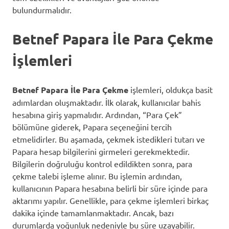
bulundurmalıdır.
Betnef Papara İle Para Çekme
İşlemleri
Betnef Papara İle Para Çekme
işlemleri, oldukça basit
adımlardan oluşmaktadır. İlk olarak, kullanıcılar bahis
hesabına giriş yapmalıdır. Ardından, “Para Çek”
bölümüne giderek, Papara seçeneğini tercih
etmelidirler. Bu aşamada, çekmek istedikleri tutarı ve
Papara hesap bilgilerini girmeleri gerekmektedir.
Bilgilerin doğruluğu kontrol edildikten sonra, para
çekme talebi işleme alınır. Bu işlemin ardından,
kullanıcının Papara hesabına belirli bir süre içinde para
aktarımı yapılır. Genellikle, para çekme işlemleri birkaç
dakika içinde tamamlanmaktadır. Ancak, bazı
durumlarda yoğunluk nedeniyle bu süre uzayabilir.