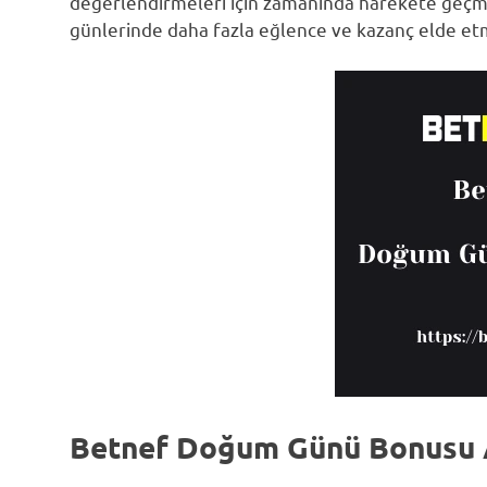
değerlendirmeleri için zamanında harekete geçme
günlerinde daha fazla eğlence ve kazanç elde etm
Betnef Doğum Günü Bonusu A