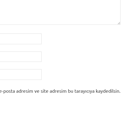
e-posta adresim ve site adresim bu tarayıcıya kaydedilsin.