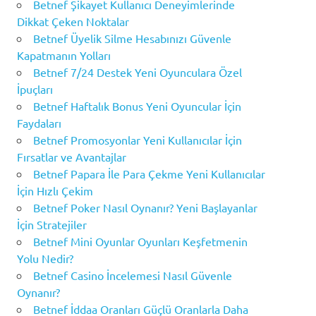
Betnef Şikayet Kullanıcı Deneyimlerinde
Dikkat Çeken Noktalar
Betnef Üyelik Silme Hesabınızı Güvenle
Kapatmanın Yolları
Betnef 7/24 Destek Yeni Oyunculara Özel
İpuçları
Betnef Haftalık Bonus Yeni Oyuncular İçin
Faydaları
Betnef Promosyonlar Yeni Kullanıcılar İçin
Fırsatlar ve Avantajlar
Betnef Papara İle Para Çekme Yeni Kullanıcılar
İçin Hızlı Çekim
Betnef Poker Nasıl Oynanır? Yeni Başlayanlar
İçin Stratejiler
Betnef Mini Oyunlar Oyunları Keşfetmenin
Yolu Nedir?
Betnef Casino İncelemesi Nasıl Güvenle
Oynanır?
Betnef İddaa Oranları Güçlü Oranlarla Daha