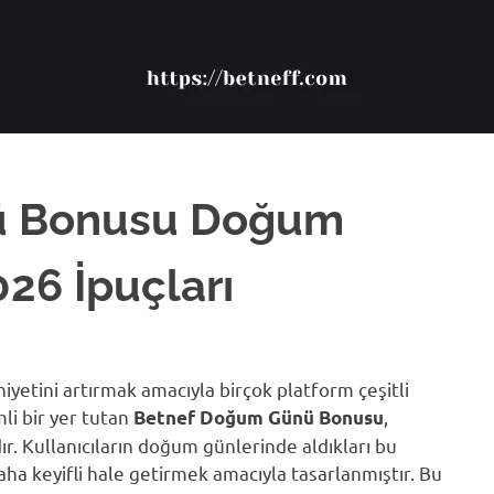
ü Bonusu Doğum
026 İpuçları
iyetini artırmak amacıyla birçok platform çeşitli
li bir yer tutan
,
Betnef Doğum Günü Bonusu
ır. Kullanıcıların doğum günlerinde aldıkları bu
ha keyifli hale getirmek amacıyla tasarlanmıştır. Bu