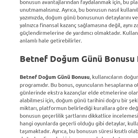
bonusun avantajlarından faydalanmak için, bu pla
unutmamalısınız. Ayrıca, bu bonusun nasıl kullanı
yazımızda, doğum günü bonusunun detaylarını ve av
yalnızca finansal kazanç sağlamasına değil, aynı z
güçlendirmelerine de yardımcı olmaktadır. Kullan
anlamlı hale getirebilirler.
Betnef Doğum Günü Bonusu 
, kullanıcıların doğ
Betnef Doğum Günü Bonusu
programıdır. Bu bonus, oyuncuların hesaplarına
günlerinde ekstra kazançlar elde etmelerine olan
alabilmesi için, doğum günü tarihini doğru bir şe
miktarı, platformun belirlediği kurallara göre deği
bonusun geçerlilik şartlarını dikkatlice incelemes
hangi oyunlarda geçerli olduğu gibi detaylar, kul
taşımaktadır. Ayrıca, bu bonusun süresi kısıtlı ola