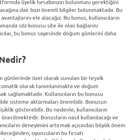
tformda üyelik hesabınızın bulunması gerektiğini
lacağına dair bazı önemli bilgiler bulunmaktadır. Bu
antajlarını ele alacağız. Bu bonus, kullanıcıların
amanda söz konusu site ile olan bağlarını
ıcılar, bu bonus sayesinde doğum günlerini daha
Nedir?
um günlerinde özel olarak sunulan bir teşvik
 otomatik olarak tanımlanmakta ve doğum
ak sağlamaktadır. Kullanıcıların bu bonusu
kilde sisteme aktarmaları önemlidir. Bonusun
şiklik gösterebilir. Bu nedenle, kullanıcıların
i önerilmektedir. Bonusların nasıl kullanılacağı ve
lanıcıların deneyimini artırmak açısından büyük önem
bileceğinden, oyuncuların bu fırsatı