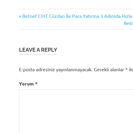
Canlı
Previous
Yazı
Betnef CMT Cüzdan İle Para Yatırma 3 Adımda Hızl
Casino
Post:
Nex
Betn
Oyunları
gezinmesi
Post
Kumarhane
Deneyimi
Türkçe
LEAVE A REPLY
Bahis
Platformları
E-posta adresiniz yayınlanmayacak.
Gerekli alanlar
*
il
Yorum
*