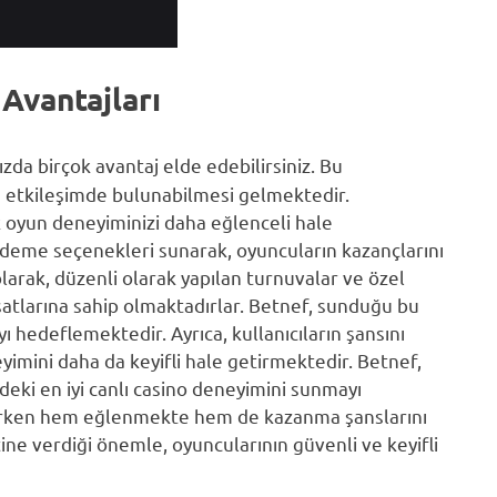
Avantajları
zda birçok avantaj elde edebilirsiniz. Bu
lı etkileşimde bulunabilmesi gelmektedir.
k oyun deneyiminizi daha eğlenceli hale
lı ödeme seçenekleri sunarak, oyuncuların kazançlarını
larak, düzenli olarak yapılan turnuvalar ve özel
rsatlarına sahip olmaktadırlar. Betnef, sunduğu bu
ı hedeflemektedir. Ayrıca, kullanıcıların şansını
imini daha da keyifli hale getirmektedir. Betnef,
deki en iyi canlı casino deneyimini sunmayı
narken hem eğlenmekte hem de kazanma şanslarını
ine verdiği önemle, oyuncularının güvenli ve keyifli