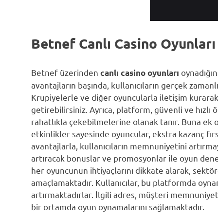
Betnef Canlı Casino Oyunları 
Betnef üzerinden
oynadığını
canlı casino oyunları
avantajların başında, kullanıcıların gerçek zaman
Krupiyelerle ve diğer oyuncularla iletişim kurara
getirebilirsiniz. Ayrıca, platform, güvenli ve hız
rahatlıkla çekebilmelerine olanak tanır. Buna ek o
etkinlikler sayesinde oyuncular, ekstra kazanç fı
avantajlarla, kullanıcıların memnuniyetini artırmay
artıracak bonuslar ve promosyonlar ile oyun deney
her oyuncunun ihtiyaçlarını dikkate alarak, sektör
amaçlamaktadır. Kullanıcılar, bu platformda oy
artırmaktadırlar. İlgili adres, müşteri memnuniyet
bir ortamda oyun oynamalarını sağlamaktadır.