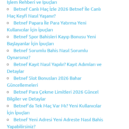
İşlem Rehberi ve İpuçları
Betnef Canlı Maç İzle 2026 Betnef İle Canlı
Maç Keyfi Nasıl Yaşanır?
Betnef Papara İle Para Yatırma Yeni
Kullanıcılar İçin İpuçları
Betnef Spor Bahisleri Kayıp Bonusu Yeni
Başlayanlar İçin İpuçları
Betnef Sorumlu Bahis Nasıl Sorumlu
Oynarsınız?
Betnef Kayıt Nasıl Yapılır? Kayıt Adımları ve
Detaylar
Betnef Slot Bonusları 2026 Bahar
Güncellemeleri
Betnef Para Çekme Limitleri 2026 Güncel
Bilgiler ve Detaylar
Betnef’da Tek Maç Var Mı? Yeni Kullanıcılar
İçin İpuçları
Betnef Yeni Adresi Yeni Adreste Nasıl Bahis
Yapabilirsiniz?