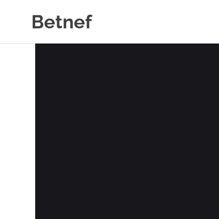
Skip
Betnef
to
content