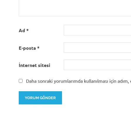
Ad
*
E-posta
*
İnternet sitesi
Daha sonraki yorumlarımda kullanılması için adım, 