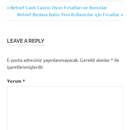
Betnef
Previous
Yazı
Betnef Canlı Casino Oyun Fırsatları ve Bonuslar
Oyun
Post:
Next
Betnef Bedava Bahis Yeni Kullanıcılar için Fırsatlar
Kuralları
gezinmesi
Post:
Blackjack
Stratejileri
Çevrimiçi
LEAVE A REPLY
Kart
Oyunları
E-posta adresiniz yayınlanmayacak.
Gerekli alanlar
*
ile
işaretlenmişlerdir
Yorum
*