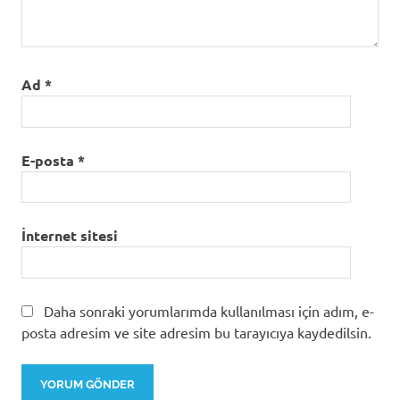
Ad
*
E-posta
*
İnternet sitesi
Daha sonraki yorumlarımda kullanılması için adım, e-
posta adresim ve site adresim bu tarayıcıya kaydedilsin.