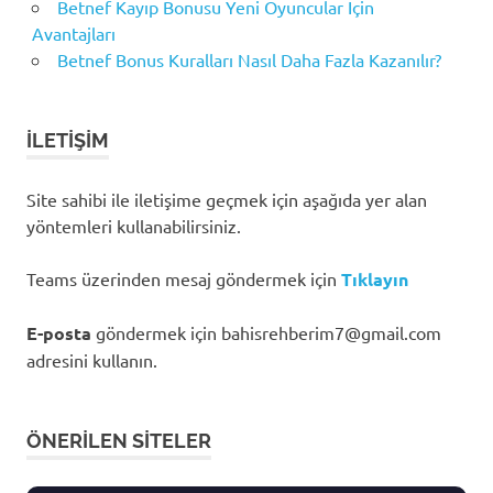
Betnef Kayıp Bonusu Yeni Oyuncular İçin
Avantajları
Betnef Bonus Kuralları Nasıl Daha Fazla Kazanılır?
İLETIŞIM
Site sahibi ile iletişime geçmek için aşağıda yer alan
yöntemleri kullanabilirsiniz.
Teams üzerinden mesaj göndermek için
Tıklayın
E-posta
göndermek için
bahisrehberim7@gmail.com
adresini kullanın.
ÖNERILEN SITELER