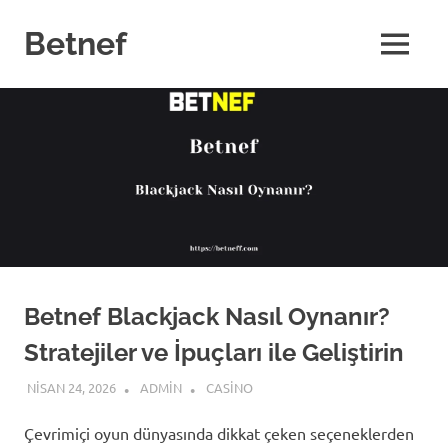
Skip
to
Betnef
MENU
content
Betnef Blackjack Nasıl Oynanır?
Stratejiler ve İpuçları ile Geliştirin
NISAN 24, 2026
ADMIN
CASINO
Çevrimiçi oyun dünyasında dikkat çeken seçeneklerden