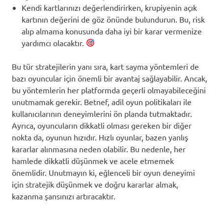
Kendi kartlarınızı değerlendirirken, krupiyenin açık
kartının değerini de göz önünde bulundurun. Bu, risk
alıp almama konusunda daha iyi bir karar vermenize
yardımcı olacaktır.
Bu tür stratejilerin yanı sıra, kart sayma yöntemleri de
bazı oyuncular için önemli bir avantaj sağlayabilir. Ancak,
bu yöntemlerin her platformda geçerli olmayabileceğini
unutmamak gerekir. Betnef, adil oyun politikaları ile
kullanıcılarının deneyimlerini ön planda tutmaktadır.
Ayrıca, oyuncuların dikkatli olması gereken bir diğer
nokta da, oyunun hızıdır. Hızlı oyunlar, bazen yanlış
kararlar alınmasına neden olabilir. Bu nedenle, her
hamlede dikkatli düşünmek ve acele etmemek
önemlidir. Unutmayın ki, eğlenceli bir oyun deneyimi
için stratejik düşünmek ve doğru kararlar almak,
kazanma şansınızı artıracaktır.