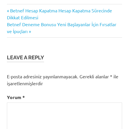
Betnef
Previous
Yazı
Betnef Hesap Kapatma Hesap Kapatma Sürecinde
602
Post:
Dikkat Edilmesi
gezinmesi
Betnef
Next
Betnef Deneme Bonusu Yeni Başlayanlar İçin Fırsatlar
603
Post:
ve İpuçları
Betnef
604
Betnef
LEAVE A REPLY
605
Betnef
606
E-posta adresiniz yayınlanmayacak.
Gerekli alanlar
*
ile
işaretlenmişlerdir
Yorum
*