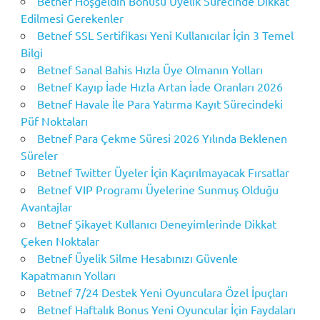
Betnef Hoşgeldin Bonusu Üyelik Sürecinde Dikkat
Edilmesi Gerekenler
Betnef SSL Sertifikası Yeni Kullanıcılar İçin 3 Temel
Bilgi
Betnef Sanal Bahis Hızla Üye Olmanın Yolları
Betnef Kayıp İade Hızla Artan İade Oranları 2026
Betnef Havale İle Para Yatırma Kayıt Sürecindeki
Püf Noktaları
Betnef Para Çekme Süresi 2026 Yılında Beklenen
Süreler
Betnef Twitter Üyeler İçin Kaçırılmayacak Fırsatlar
Betnef VIP Programı Üyelerine Sunmuş Olduğu
Avantajlar
Betnef Şikayet Kullanıcı Deneyimlerinde Dikkat
Çeken Noktalar
Betnef Üyelik Silme Hesabınızı Güvenle
Kapatmanın Yolları
Betnef 7/24 Destek Yeni Oyunculara Özel İpuçları
Betnef Haftalık Bonus Yeni Oyuncular İçin Faydaları