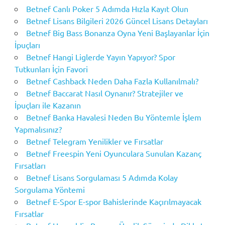
Betnef Canlı Poker 5 Adımda Hızla Kayıt Olun
Betnef Lisans Bilgileri 2026 Güncel Lisans Detayları
Betnef Big Bass Bonanza Oyna Yeni Başlayanlar İçin
İpuçları
Betnef Hangi Liglerde Yayın Yapıyor? Spor
Tutkunları İçin Favori
Betnef Cashback Neden Daha Fazla Kullanılmalı?
Betnef Baccarat Nasıl Oynanır? Stratejiler ve
İpuçları ile Kazanın
Betnef Banka Havalesi Neden Bu Yöntemle İşlem
Yapmalısınız?
Betnef Telegram Yenilikler ve Fırsatlar
Betnef Freespin Yeni Oyunculara Sunulan Kazanç
Fırsatları
Betnef Lisans Sorgulaması 5 Adımda Kolay
Sorgulama Yöntemi
Betnef E-Spor E-spor Bahislerinde Kaçırılmayacak
Fırsatlar