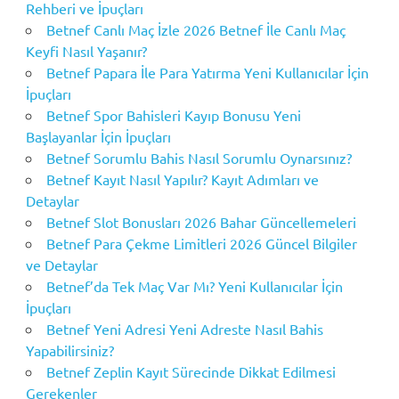
Rehberi ve İpuçları
Betnef Canlı Maç İzle 2026 Betnef İle Canlı Maç
Keyfi Nasıl Yaşanır?
Betnef Papara İle Para Yatırma Yeni Kullanıcılar İçin
İpuçları
Betnef Spor Bahisleri Kayıp Bonusu Yeni
Başlayanlar İçin İpuçları
Betnef Sorumlu Bahis Nasıl Sorumlu Oynarsınız?
Betnef Kayıt Nasıl Yapılır? Kayıt Adımları ve
Detaylar
Betnef Slot Bonusları 2026 Bahar Güncellemeleri
Betnef Para Çekme Limitleri 2026 Güncel Bilgiler
ve Detaylar
Betnef’da Tek Maç Var Mı? Yeni Kullanıcılar İçin
İpuçları
Betnef Yeni Adresi Yeni Adreste Nasıl Bahis
Yapabilirsiniz?
Betnef Zeplin Kayıt Sürecinde Dikkat Edilmesi
Gerekenler