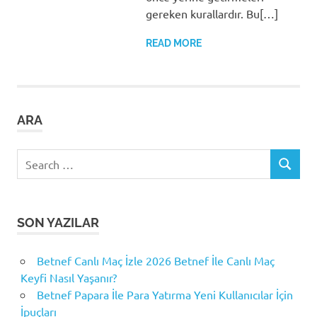
gereken kurallardır. Bu[…]
READ MORE
ARA
Search
SEARCH
for:
SON YAZILAR
Betnef Canlı Maç İzle 2026 Betnef İle Canlı Maç
Keyfi Nasıl Yaşanır?
Betnef Papara İle Para Yatırma Yeni Kullanıcılar İçin
İpuçları