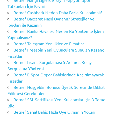
Betnef Hangi Liglerde Yayın Yapıyor? Spor
Tutkunları İçin Favori
Betnef Cashback Neden Daha Fazla Kullanılmalı?
Betnef Baccarat Nasıl Oynanır? Stratejiler ve
İpuçları ile Kazanın
Betnef Banka Havalesi Neden Bu Yöntemle İşlem
Yapmalısınız?
Betnef Telegram Yenilikler ve Fırsatlar
Betnef Freespin Yeni Oyunculara Sunulan Kazanç
Fırsatları
Betnef Lisans Sorgulaması 5 Adımda Kolay
Sorgulama Yöntemi
Betnef E-Spor E-spor Bahislerinde Kaçırılmayacak
Fırsatlar
Betnef Hoşgeldin Bonusu Üyelik Sürecinde Dikkat
Edilmesi Gerekenler
Betnef SSL Sertifikası Yeni Kullanıcılar İçin 3 Temel
Bilgi
Betnef Sanal Bahis Hızla Üye Olmanın Yolları